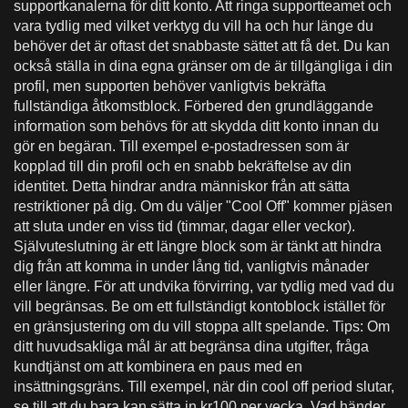
supportkanalerna för ditt konto. Att ringa supportteamet och
vara tydlig med vilket verktyg du vill ha och hur länge du
behöver det är oftast det snabbaste sättet att få det. Du kan
också ställa in dina egna gränser om de är tillgängliga i din
profil, men supporten behöver vanligtvis bekräfta
fullständiga åtkomstblock. Förbered den grundläggande
information som behövs för att skydda ditt konto innan du
gör en begäran. Till exempel e-postadressen som är
kopplad till din profil och en snabb bekräftelse av din
identitet. Detta hindrar andra människor från att sätta
restriktioner på dig. Om du väljer "Cool Off" kommer pjäsen
att sluta under en viss tid (timmar, dagar eller veckor).
Självuteslutning är ett längre block som är tänkt att hindra
dig från att komma in under lång tid, vanligtvis månader
eller längre. För att undvika förvirring, var tydlig med vad du
vill begränsas. Be om ett fullständigt kontoblock istället för
en gränsjustering om du vill stoppa allt spelande. Tips: Om
ditt huvudsakliga mål är att begränsa dina utgifter, fråga
kundtjänst om att kombinera en paus med en
insättningsgräns. Till exempel, när din cool off period slutar,
se till att du bara kan sätta in kr100 per vecka. Vad händer