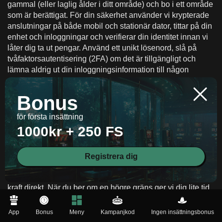
gammal (eller laglig ålder i ditt område) och bo i ett område
som är berättigat. För din säkerhet använder vi krypterade
anslutningar på både mobil och stationär dator, tittar på din
enhet och inloggningar och verifierar din identitet innan vi
låter dig ta ut pengar. Använd ett unikt lösenord, slå på
tvåfaktorsautentisering (2FA) om det är tillgängligt och
lämna aldrig ut din inloggningsinformation till någon
annan. Ring support direkt för att frysa kontot om du tror att
någon annan har kommit in i det utan din tillåtelse.
Bonus
för första insättning
Hur ändrar jag mina Chanz Casino insättnings-, förlust-
1000kr + 250 FS
och sessionsgränser?
Välj vilken typ av gräns du vill ha: Insättning, Förlust, Insats
eller Sessionstid. Logga sedan in på ditt Chanz Casino-
Registrera dig
konto. Välj ett lock för varje dag, vecka eller månad och
bekräfta sedan. När du gör gränserna strängare träder de i
kraft direkt. När du ber om en högre gräns ger vi dig lite tid
att tänka på det innan höjningen träder i kraft. För längre
pauser kan du också ställa in en timeout (24 timmar till 6
App
Bonus
Meny
Kampanjkod
Ingen insättningsbonus
veckor) eller självuteslutning. Du får inte sätta in, göra