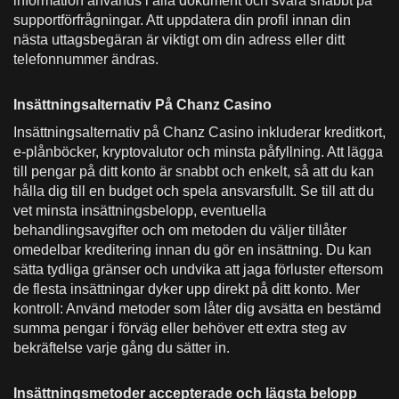
information används i alla dokument och svara snabbt på
supportförfrågningar. Att uppdatera din profil innan din
nästa uttagsbegäran är viktigt om din adress eller ditt
telefonnummer ändras.
Insättningsalternativ På Chanz Casino
Insättningsalternativ på Chanz Casino inkluderar kreditkort,
e-plånböcker, kryptovalutor och minsta påfyllning. Att lägga
till pengar på ditt konto är snabbt och enkelt, så att du kan
hålla dig till en budget och spela ansvarsfullt. Se till att du
vet minsta insättningsbelopp, eventuella
behandlingsavgifter och om metoden du väljer tillåter
omedelbar kreditering innan du gör en insättning. Du kan
sätta tydliga gränser och undvika att jaga förluster eftersom
de flesta insättningar dyker upp direkt på ditt konto. Mer
kontroll: Använd metoder som låter dig avsätta en bestämd
summa pengar i förväg eller behöver ett extra steg av
bekräftelse varje gång du sätter in.
Insättningsmetoder accepterade och lägsta belopp