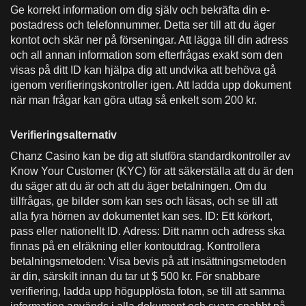
Ge korrekt information om dig själv och bekräfta din e-
postadress och telefonnummer. Detta ser till att du äger
kontot och skär ner på förseningar. Att lägga till din adress
och all annan information som efterfrågas exakt som den
visas på ditt ID kan hjälpa dig att undvika att behöva gå
igenom verifieringskontroller igen. Att ladda upp dokument
när man frågar kan göra uttag så enkelt som 200 kr.
Verifieringsalternativ
Chanz Casino kan be dig att slutföra standardkontroller av
Know Your Customer (KYC) för att säkerställa att du är den
du säger att du är och att du äger betalningen. Om du
tillfrågas, ge bilder som kan ses och läsas, och se till att
alla fyra hörnen av dokumentet kan ses. ID: Ett körkort,
pass eller nationellt ID. Adress: Ditt namn och adress ska
finnas på en elräkning eller kontoutdrag. Kontrollera
betalningsmetoden: Visa bevis på att insättningsmetoden
är din, särskilt innan du tar ut $ 500 kr. För snabbare
verifiering, ladda upp högupplösta foton, se till att samma