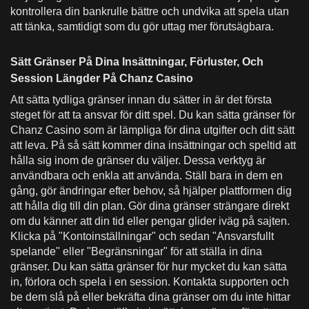
kontrollera din bankrulle bättre och undvika att spela utan
att tänka, samtidigt som du gör uttag mer förutsägbara.
Sätt Gränser På Dina Insättningar, Förluster, Och
Session Längder På Chanz Casino
Att sätta tydliga gränser innan du sätter in är det första
steget för att ta ansvar för ditt spel. Du kan sätta gränser för
Chanz Casino som är lämpliga för dina utgifter och ditt sätt
att leva. På så sätt kommer dina insättningar och speltid att
hålla sig inom de gränser du väljer. Dessa verktyg är
användbara och enkla att använda. Ställ bara in dem en
gång, gör ändringar efter behov, så hjälper plattformen dig
att hålla dig till din plan. Gör dina gränser strängare direkt
om du känner att din tid eller pengar glider iväg på sajten.
Klicka på "Kontoinställningar" och sedan "Ansvarsfullt
spelande" eller "Begränsningar" för att ställa in dina
gränser. Du kan sätta gränser för hur mycket du kan sätta
in, förlora och spela i en session. Kontakta supporten och
be dem slå på eller bekräfta dina gränser om du inte hittar