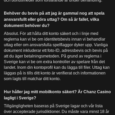
och bonusmedel som fortfarande är under behandling.
Behöver du bevis på att jag är gammal nog att spela
ansvarsfullt eller göra uttag? Om så är fallet, vilka
dokument behöver du?
Absolut. För att hålla ditt konto säkert och i linje med
reglerna kan vi be om identitetsbevis innan vi behandlar
uttag eller om ansvarsfulla spelflaggor dyker upp. Vanliga
dokument inkluderar ett foto-ID, adressbevis och bevis på
att du äger betalningsmetoden. På grund av reglerna i
Sverige kan vi be om extra kontroller av spelare från det
landet. Inom din kontoprofil kan du lägga till filer. Uttag kan
läggas på is tills ditt konto är verifierat och informationen
som lagts till matchar ditt konto.
Hur håller jag mitt mobilkonto säkert? Är Chanz Casino
lagligt i Sverige?
Tillgängligheten baseras på Sverige lagar och vår lista
över accepterade jurisdiktioner. Du måste vara minst 18 år