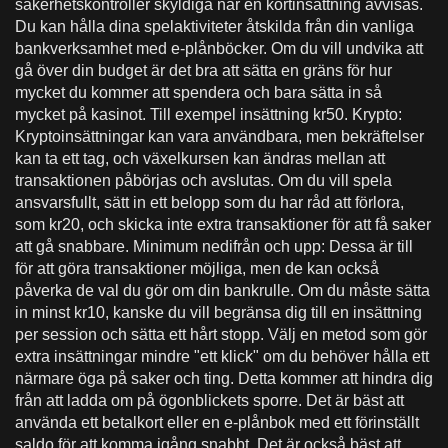
säkerhetskontroller skyldiga när en kortinsättning avvisas.
Du kan hålla dina spelaktiviteter åtskilda från din vanliga
bankverksamhet med e-plånböcker. Om du vill undvika att
gå över din budget är det bra att sätta en gräns för hur
mycket du kommer att spendera och bara sätta in så
mycket på kasinot. Till exempel insättning kr50. Krypto:
Kryptoinsättningar kan vara användbara, men bekräftelser
kan ta ett tag, och växelkursen kan ändras mellan att
transaktionen påbörjas och avslutas. Om du vill spela
ansvarsfullt, sätt in ett belopp som du har råd att förlora,
som kr20, och skicka inte extra transaktioner för att få saker
att gå snabbare. Minimum nedifrån och upp: Dessa är till
för att göra transaktioner möjliga, men de kan också
påverka de val du gör om din bankrulle. Om du måste sätta
in minst kr10, kanske du vill begränsa dig till en insättning
per session och sätta ett hårt stopp. Välj en metod som gör
extra insättningar mindre "ett klick" om du behöver hålla ett
närmare öga på saker och ting. Detta kommer att hindra dig
från att ladda om på ögonblickets sporre. Det är bäst att
använda ett betalkort eller en e-plånbok med ett förinställt
saldo för att komma igång snabbt. Det är också bäst att