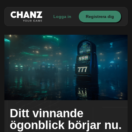
Logga in
Registrera dig
Ditt vinnande
ögonblick börjar nu.