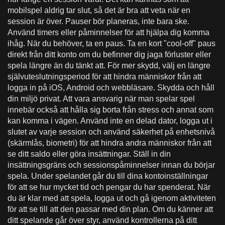
mobilspel aldrig tar slut, så det är bra att veta när en
session är över. Pauser bör planeras, inte bara ske.
Använd timers eller påminnelser för att hjälpa dig komma
ihåg. När du behöver, ta en paus. Ta en kort "cool-off" paus
direkt från ditt konto om du befinner dig jaga förluster eller
spela längre än du tänkt att. För mer skydd, välj en längre
självuteslutningsperiod för att hindra människor från att
logga in på iOS, Android och webbläsare. Skydda och håll
din miljö privat. Att vara ansvarig när man spelar spel
innebär också att hålla sig borta från stress och annat som
kan komma i vägen. Använd inte en delad dator, logga ut i
slutet av varje session och använd säkerhet på enhetsnivå
(skärmlås, biometri) för att hindra andra människor från att
se ditt saldo eller göra insättningar. Ställ in din
insättningsgräns och sessionspåminnelser innan du börjar
spela. Under spelandet går du till dina kontoinställningar
för att se hur mycket tid och pengar du har spenderat. När
du är klar med att spela, logga ut och gå igenom aktiviteten
för att se till att den passar med din plan. Om du känner att
ditt spelande går över styr, använd kontrollerna på ditt