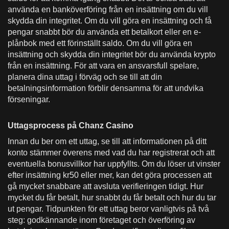
använda en banköverföring från en insättning om du vill
skydda din integritet. Om du vill göra en insättning och få
pengar snabbt bör du använda ett betalkort eller en e-
plånbok med ett förinställt saldo. Om du vill göra en
insättning och skydda din integritet bör du använda krypto
från en insättning. För att vara en ansvarsfull spelare,
planera dina uttag i förväg och se till att din
betalningsinformation förblir densamma för att undvika
förseningar.
Uttagsprocess på Chanz Casino
Innan du ber om ett uttag, se till att informationen på ditt
konto stämmer överens med vad du har registrerat och att
eventuella bonusvillkor har uppfyllts. Om du löser ut vinster
efter insättning kr50 eller mer, kan det göra processen att
gå mycket snabbare att avsluta verifieringen tidigt. Hur
mycket du får betalt, hur snabbt du får betalt och hur du tar
ut pengar. Tidpunkten för ett uttag beror vanligtvis på två
steg: godkännande inom företaget och överföring av